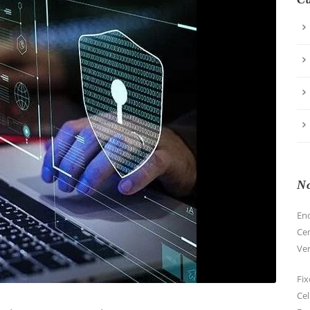
No
End
Cen
Ver
Fix
Cel