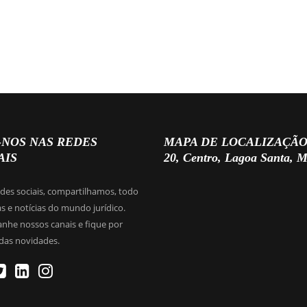
-NOS NAS REDES
MAPA DE LOCALIZAÇÃO (Rua
AIS
20, Centro, Lagoa Santa, 
edes sociais, compartilhamos, todo
as e notícias do mundo jurídico.
he nossos canais e fique por
das novidades.