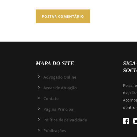
MAPA DO SITE
SIGA
SOCI
Advogado Online
Pelas r
Áreas de Atuação
dia, dic
Contato
Acompan
dentro 
Página Principal
Política de privacidade
Publicações