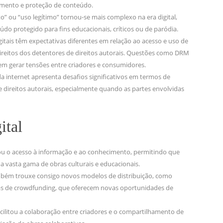
iamento e proteção de conteúdo.
o” ou “uso legítimo” tornou-se mais complexo na era digital,
do protegido para fins educacionais, críticos ou de paródia.
tais têm expectativas diferentes em relação ao acesso e uso de
ireitos dos detentores de direitos autorais. Questões como DRM
em gerar tensões entre criadores e consumidores.
a internet apresenta desafios significativos em termos de
de direitos autorais, especialmente quando as partes envolvidas
ital
ou o acesso à informação e ao conhecimento, permitindo que
asta gama de obras culturais e educacionais.
ambém trouxe consigo novos modelos de distribuição, como
mas de crowdfunding, que oferecem novas oportunidades de
acilitou a colaboração entre criadores e o compartilhamento de