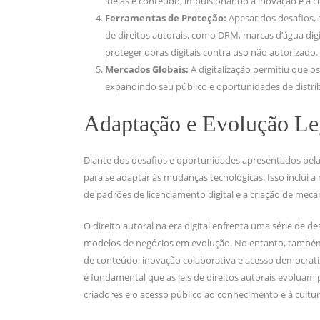
ideias e conteúdo, impulsionando a inovação e a cr
Ferramentas de Proteção:
Apesar dos desafios,
de direitos autorais, como DRM, marcas d’água di
proteger obras digitais contra uso não autorizado.
Mercados Globais:
A digitalização permitiu que 
expandindo seu público e oportunidades de distri
Adaptação e Evolução Le
Diante dos desafios e oportunidades apresentados pela 
para se adaptar às mudanças tecnológicas. Isso inclui a 
de padrões de licenciamento digital e a criação de mecan
O direito autoral na era digital enfrenta uma série de d
modelos de negócios em evolução. No entanto, também 
de conteúdo, inovação colaborativa e acesso democrati
é fundamental que as leis de direitos autorais evoluam p
criadores e o acesso público ao conhecimento e à cultur