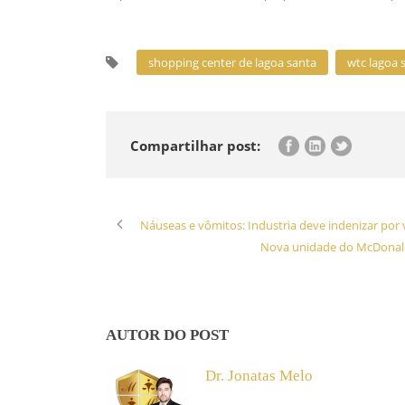
shopping center de lagoa santa
wtc lagoa 
Compartilhar post:
Náuseas e vômitos: Industria deve indenizar por
Nova unidade do McDonald
AUTOR DO POST
Dr. Jonatas Melo