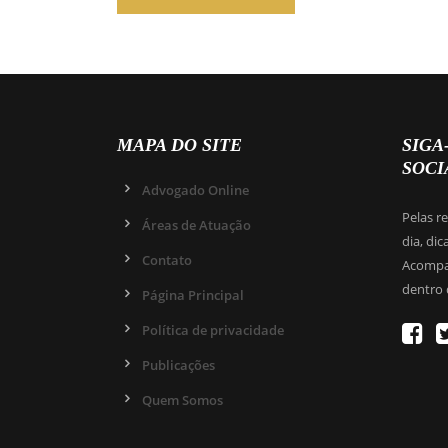
MAPA DO SITE
SIGA
SOCI
Advogado Online
Pelas r
Áreas de Atuação
dia, dic
Contato
Acompan
dentro 
Página Principal
Política de privacidade
Publicações
Quem Somos