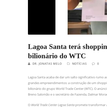
Lagoa Santa terá shoppin
bilionário do WTC
DR. JONATAS MELO
NOTÍCIAS
0
Lagoa Santa acaba de dar um salto significativo rumo 
grandes empreendimentos: a construção de um shopping
bilionário do grupo World Trade Center (WTC). O anúncio
Breno Salomão e o secretário de Fazenda, Dalmar Mora
O
World Trade Center Lagoa Santa
promete transformar a 