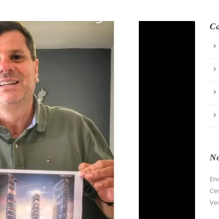
Ca
No
End
Cen
Ver