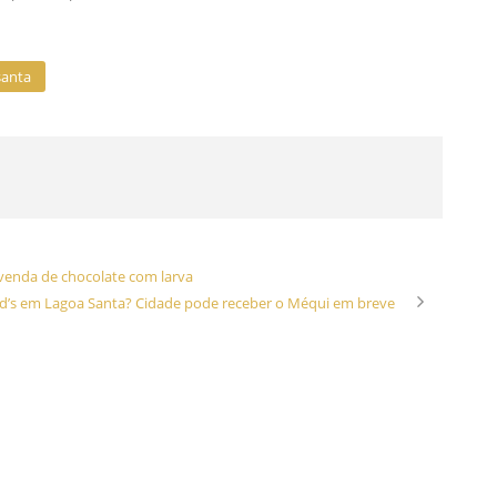
santa
 venda de chocolate com larva
’s em Lagoa Santa? Cidade pode receber o Méqui em breve