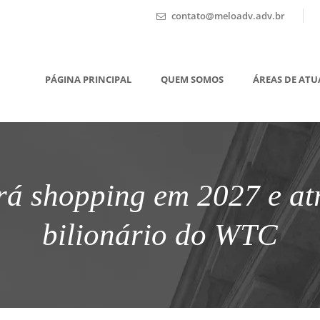
contato@meloadv.adv.br
PÁGINA PRINCIPAL
QUEM SOMOS
ÁREAS DE AT
rá shopping em 2027 e atr
bilionário do WTC