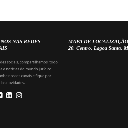
-NOS NAS REDES
MAPA DE LOCALIZAÇÃO (Rua
AIS
20, Centro, Lagoa Santa, 
edes sociais, compartilhamos, todo
as e notícias do mundo jurídico.
he nossos canais e fique por
das novidades.