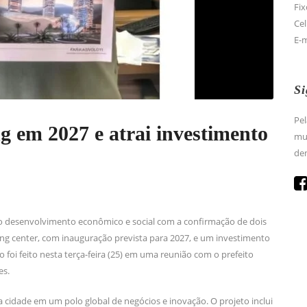
Fix
Cel
E-
Si
Pel
g em 2027 e atrai investimento
mun
den
ao desenvolvimento econômico e social com a confirmação de dois
 center, com inauguração prevista para 2027, e um investimento
 foi feito nesta terça-feira (25) em uma reunião com o prefeito
es.
cidade em um polo global de negócios e inovação. O projeto inclui