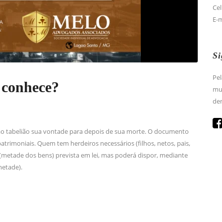
Cel
E-
Si
Pel
 conhece?
mun
den
 ao tabelião sua vontade para depois de sua morte. O documento
atrimoniais. Quem tem herdeiros necessários (filhos, netos, pais,
 (metade dos bens) prevista em lei, mas poderá dispor, mediante
metade).