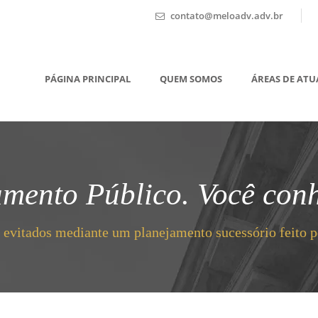
contato@meloadv.adv.br
PÁGINA PRINCIPAL
QUEM SOMOS
ÁREAS DE AT
amento Público. Você con
 evitados mediante um planejamento sucessório feito 