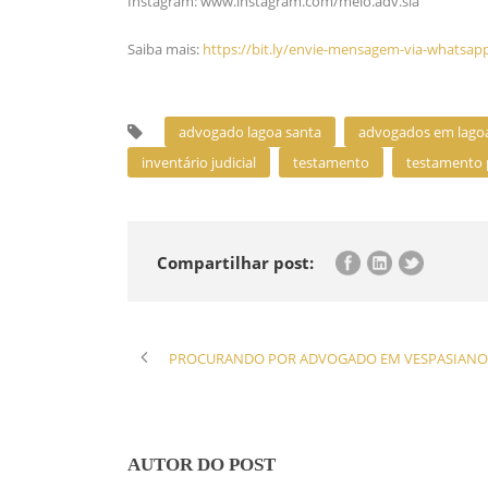
Instagram: www.instagram.com/melo.adv.sia
Saiba mais:
https://bit.ly/envie-mensagem-via-whatsap
advogado lagoa santa
advogados em lago
inventário judicial
testamento
testamento 
Compartilhar post:
PROCURANDO POR ADVOGADO EM VESPASIANO
AUTOR DO POST