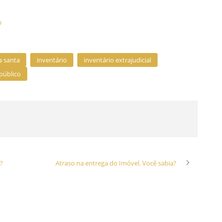
p
a santa
inventário
inventário extrajudicial
público
?
Atraso na entrega do Imóvel. Você sabia?