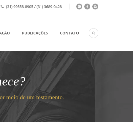
(31) 99558-8905 / (31) 3689-0428
UAÇÃO
PUBLICAÇÕES
CONTATO
hece?
por meio de um testamento.