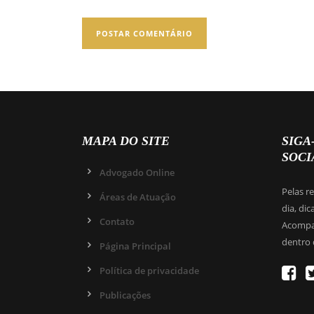
MAPA DO SITE
SIGA
SOCI
Advogado Online
Pelas r
Áreas de Atuação
dia, dic
Contato
Acompan
dentro 
Página Principal
Política de privacidade
Publicações