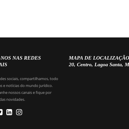
-NOS NAS REDES
MAPA DE LOCALIZAÇÃO (Rua
AIS
20, Centro, Lagoa Santa, 
edes sociais, compartilhamos, todo
as e notícias do mundo jurídico.
he nossos canais e fique por
das novidades.