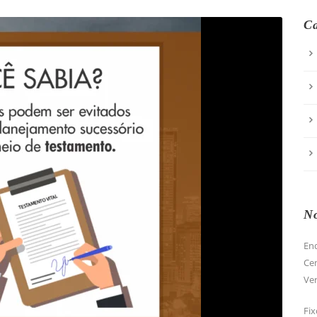
Ca
No
End
Cen
Ver
Fix