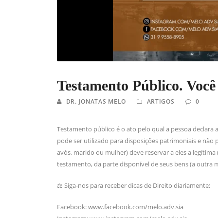
Testamento Público. Você
DR. JONATAS MELO
ARTIGOS
0
Testamento público é o ato pelo qual a pessoa declara
pode ser utilizado para disposições patrimoniais e não p
avós, marido ou mulher) deve reservar a eles a legítima
testamento, da parte disponível de seus bens (a outra 
⚖ Siga-nos para receber dicas de Direito diariamente:
Facebook: www.facebook.com/melo.adv.sia