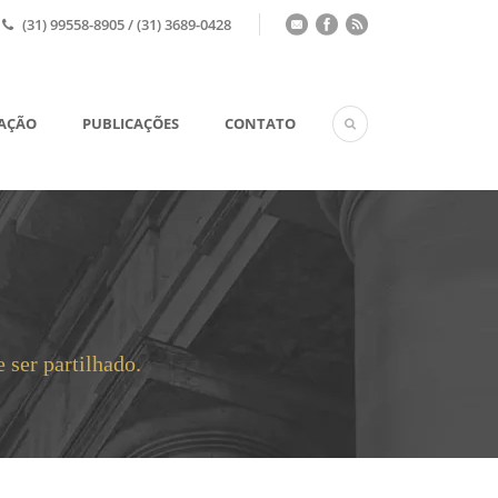
(31) 99558-8905 / (31) 3689-0428
UAÇÃO
PUBLICAÇÕES
CONTATO
 ser partilhado.