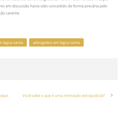
ônio em discussão havia sido concedido de forma precária pelo
ão carente.
 lagoa santa
advogados em lagoa santa
cipar.
Você sabe o que é uma intimação extrajudicial?