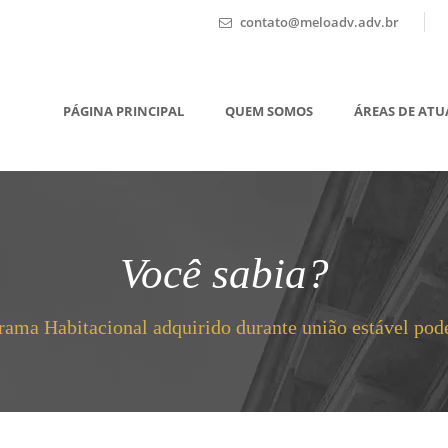
contato@meloadv.adv.br
PÁGINA PRINCIPAL
QUEM SOMOS
ÁREAS DE AT
Você sabia?
ama Habitacional adquirido durante união estável pode