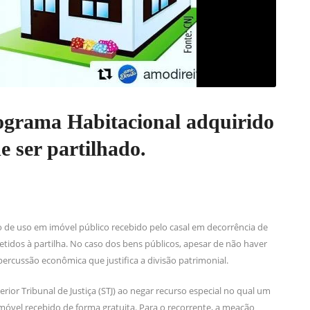
ograma Habitacional adquirido
e ser partilhado.
ão de uso em imóvel público recebido pelo casal em decorrência de
idos à partilha. No caso dos bens públicos, apesar de não haver
percussão econômica que justifica a divisão patrimonial.
or Tribunal de Justiça (STJ) ao negar recurso especial no qual um
imóvel recebido de forma gratuita. Para o recorrente, a meação