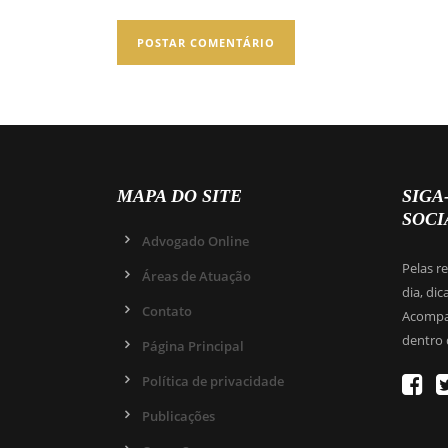
MAPA DO SITE
SIGA
SOCI
Advogado Online
Pelas r
Áreas de Atuação
dia, dic
Contato
Acompan
dentro 
Página Principal
Política de privacidade
Publicações