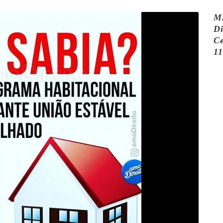
M
Di
Ce
11