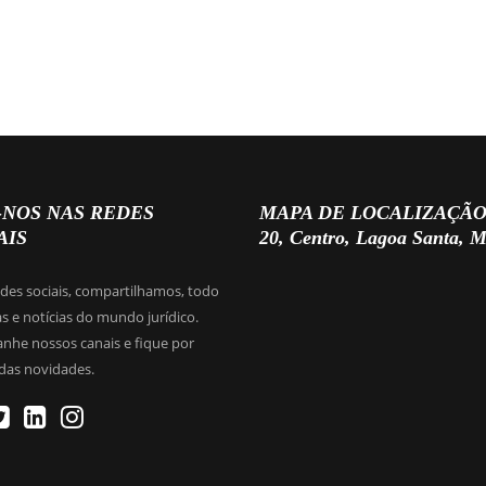
-NOS NAS REDES
MAPA DE LOCALIZAÇÃO (Rua
AIS
20, Centro, Lagoa Santa, 
edes sociais, compartilhamos, todo
as e notícias do mundo jurídico.
he nossos canais e fique por
das novidades.