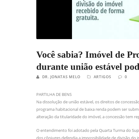
Você sabia? Imóvel de Pr
durante união estável pod
DR. JONATAS MELO
ARTIGOS
0
PARTILHA DE BENS
Na dissolução de união estável, os direitos de concess
programa habitacional de baixa renda podem ser submet
alteração da titularidade do imóvel, a concessão tem re
O entendimento foi adotado pela Quarta Turma do Superi
dos cônjuges defendia a impossibilidade de divisão do 